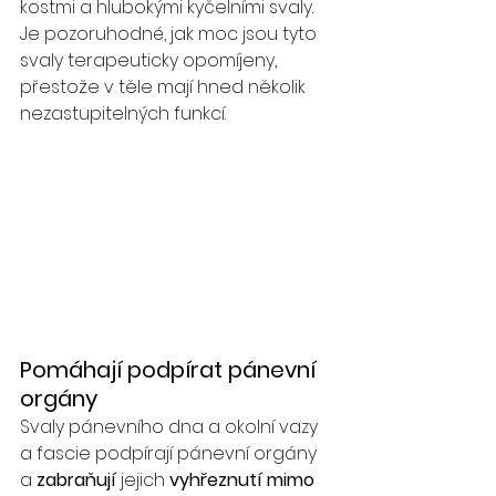
kostmi a hlubokými kyčelními svaly. 
Je pozoruhodné, jak moc jsou tyto 
svaly terapeuticky opomíjeny, 
přestože v těle mají hned několik 
nezastupitelných funkcí.
Pomáhají podpírat pánevní 
orgány
Svaly pánevního dna a okolní vazy 
a fascie podpírají pánevní orgány 
a 
zabraňují 
jejich 
vyhřeznutí mimo 