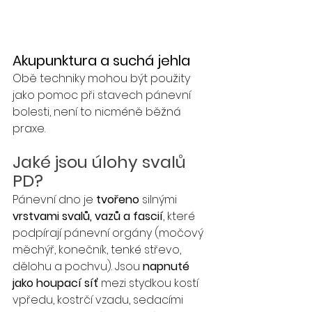
Akupunktura a suchá jehla
Obě techniky mohou být použity 
jako pomoc při stavech pánevní 
bolesti, není to nicméně běžná 
praxe. 
Jaké jsou úlohy svalů 
PD?
Pánevní dno je 
tvořeno 
silnými 
vrstvami svalů, vazů a fascií
, které 
podpírají pánevní orgány (močový 
měchýř, konečník, tenké střevo, 
dělohu a pochvu). Jsou 
napnuté 
jako houpací síť
 mezi stydkou kostí 
vpředu, kostrčí vzadu, sedacími 