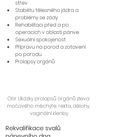
střev
Stabilitu tělesného jádra a 
problémy se zády
Rehabilitaci před a po 
operacích v oblasti pánve
Sexuální spokojenost
Přípravu na porod a zotavení 
po porodu
Prolapsy orgánů
Obr. Ukázky prolapsů orgánů zleva: 
močového měchýře, rekta, dělohy, 
vaginální klenby
Rekvalifikace svalů 
pánevního dna