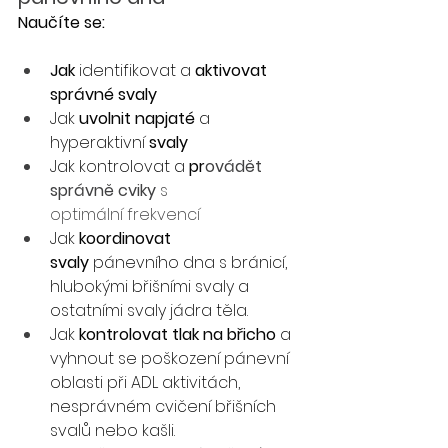
Naučíte se: 
Jak
 identifikovat a 
aktivovat 
správné svaly
Jak
 uvolnit napjaté
 a 
hyperaktivní 
svaly
Jak
kontrolovat a 
pr
ovádět 
správně cviky 
s 
optimální frekvencí 
Jak
 koordinovat 
svaly
 pánevního dna s bránicí, 
hlubokými břišními svaly a 
ostatními svaly jádra těla.
Jak
 kontrolovat tlak na břicho
 a 
vyhnout se poškození pánevní 
oblasti při ADL aktivitách, 
nesprávném cvičení břišních 
svalů nebo kašli.