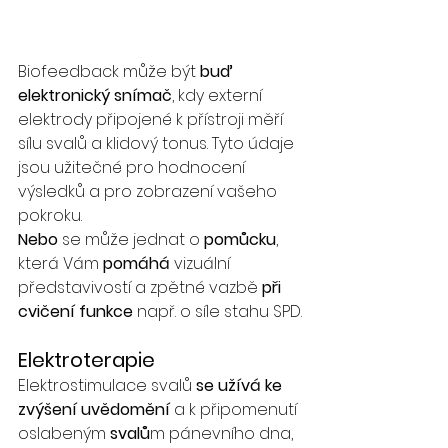
Biofeedback může být 
buď 
elektronický snímač
, kdy externí 
elektrody připojené k přístroji měří 
sílu svalů a klidový tonus. Tyto údaje 
jsou užitečné pro hodnocení 
výsledků a pro zobrazení vašeho 
pokroku.
Nebo 
se může jednat o 
pomůcku
, 
která Vám 
pomáhá 
vizuální 
představivostí a zpětné vazbě 
při 
cvičení funkce
 např. o síle stahu SPD.
Elektroterapie
Elektrostimulace svalů 
se užívá ke 
zvýšení uvědomění
 a k připomenutí 
oslabeným 
svalů
m
pánevního dna, 