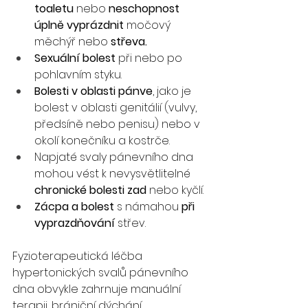
toaletu
 nebo 
neschopnost 
úplně vyprázdnit
 močový 
měchýř nebo 
střeva.
Sexuální bolest
 při nebo po 
pohlavním styku. 
Bolesti v oblasti pánve
, jako je 
bolest v oblasti genitálií (vulvy, 
předsíně nebo penisu) nebo v 
okolí konečníku a kostrče. 
Napjaté svaly pánevního dna 
mohou vést k nevysvětlitelné 
chronické bolesti zad
 nebo kyčlí.
Zácpa
a
bolest
 s námahou 
při 
vyprazdňování
 střev.
Fyzioterapeutická léčba 
hypertonických svalů pánevního 
dna obvykle zahrnuje manuální 
terapii, brániční dýchání, 