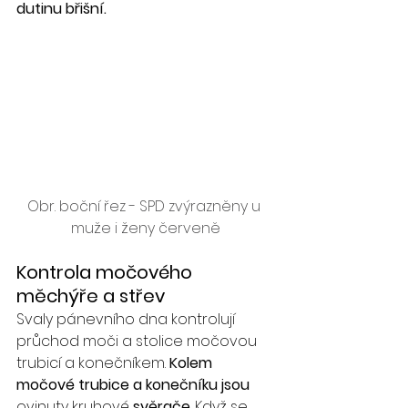
dutinu břišní. 
O
br. boční řez - SPD zvýrazněny u 
muže i ženy červeně
Kontrola močového 
měchýře a střev
Svaly pánevního dna kontrolují 
průchod moči a stolice močovou 
trubicí a konečníkem. 
Kolem 
močové trubice a konečníku jsou 
ovinuty kruhové 
svěrače
. Když se 