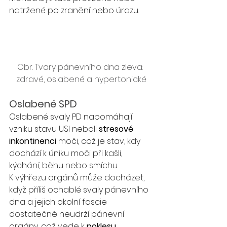
natržené po zranění nebo úrazu.
Obr. Tvary pánevního dna zleva: 
zdravé, oslabené a hypertonické
Oslabené SPD
Oslabené svaly PD napomáhají 
vzniku stavu USI neboli 
stresové 
inkontinenci
 moči, což je stav, kdy 
dochází k úniku moči při kašli, 
kýchání, běhu nebo smíchu.
K výhřezu orgánů může docházet, 
když příliš ochablé svaly pánevního 
dna a jejich okolní fascie 
dostatečně neudrží pánevní 
orgány, což vede k 
poklesu 