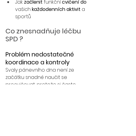
Jak
 začlenit
 funkční 
cvičení do 
vašich 
každodenních aktivit
 a 
sportů
Co znesnadňuje léčbu 
SPD ?
Problém nedostatečné 
koordinace a kontroly
Svaly pánevního dna není ze 
začátku snadné naučit se 
procvičovat, protože si často 
oblast pánve pocitově 
neuvědomujeme a to jednoduše 
proto, že je při cvičení nevidíme. 
Chybí nám tedy tzv. vizuální kontrola.
Proto se při cvičení bez edukace 
odborníkem dělají chyby anebo 
člověk není vůbec schopný vůlí 