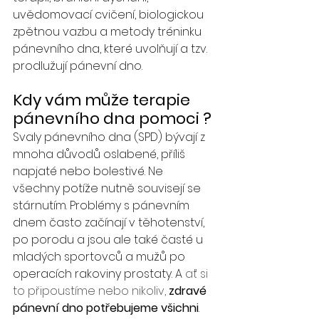
uvědomovací cvičení, biologickou 
zpětnou vazbu a metody tréninku 
pánevního dna, které uvolňují a tzv. 
prodlužují pánevní dno.
Kdy vám může terapie 
pánevního dna pomoci ?
Svaly pánevního dna (SPD) bývají z 
mnoha důvodů oslabené, příliš 
napjaté nebo bolestivé. Ne 
všechny potíže nutně souvisejí se 
stárnutím. Problémy s pánevním 
dnem často začínají v těhotenství, 
po porodu a jsou ale také časté u 
mladých sportovců a mužů po 
operacích rakoviny prostaty. A 
ať si 
to připoustíme nebo nikoliv, 
zdravé 
pánevní dno potřebujeme všichni
. 