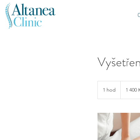
Vyšetřen
1
400
1 hod
1
1 400 
Kč
h
o