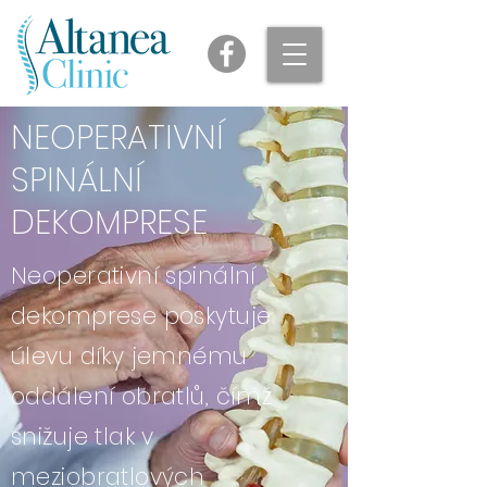
NEOPERATIVNÍ
SPINÁLNÍ
DEKOMPRESE
Neoperativní spinální
dekomprese poskytuje
úlevu díky jemnému
oddálení obratlů, čímž
snižuje tlak v
meziobratlových