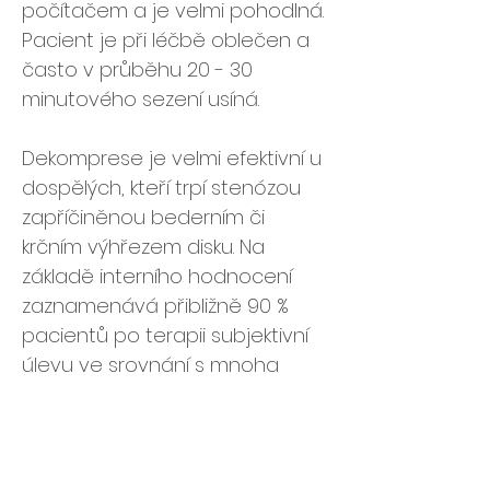
počítačem a je velmi pohodlná.
Pacient je při léčbě oblečen a
často v průběhu 20 - 30
minutového sezení usíná.
Dekomprese je velmi efektivní u
dospělých, kteří trpí stenózou
zapříčiněnou bederním či
krčním výhřezem disku. Na
základě interního hodnocení
zaznamenává přibližně 90 %
pacientů po terapii subjektivní
úlevu ve srovnání s mnoha
operativními procedurami, kde
se 47 % symptomů navrátí v
průběhu 12 měsíců po operaci.
Po několika sériích léčby jsou