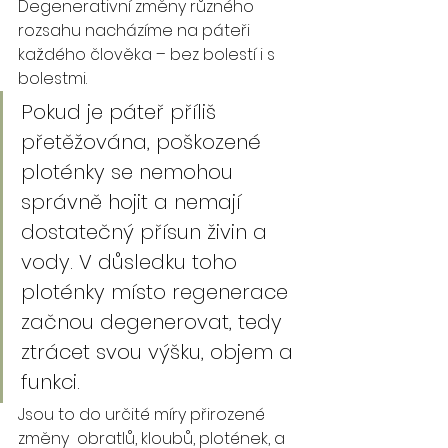
Degenerativní změny různého 
rozsahu nacházíme na páteři 
každého člověka – bez bolestí i s 
bolestmi. 
Pokud je páteř příliš 
přetěžována, poškozené 
ploténky se nemohou 
správně hojit a nemají 
dostatečný přísun živin a 
vody. V důsledku toho 
ploténky místo regenerace 
začnou degenerovat, tedy 
ztrácet svou výšku, objem a 
funkci.
Jsou to do určité míry přirozené 
změny  obratlů, kloubů, plotének, a 