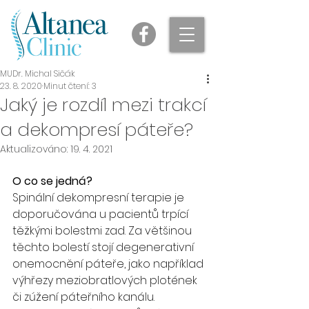
MUDr. Michal Sičák
23. 8. 2020
Minut čtení: 3
Jaký je rozdíl mezi trakcí
a dekompresí páteře?
Aktualizováno:
19. 4. 2021
O co se jedná?
Spinální dekompresní terapie je 
doporučována u pacientů trpící 
těžkými bolestmi zad. Za většinou 
těchto bolestí stojí degenerativní 
onemocnění páteře, jako například 
výhřezy meziobratlových plotének 
či zúžení páteřního kanálu. 