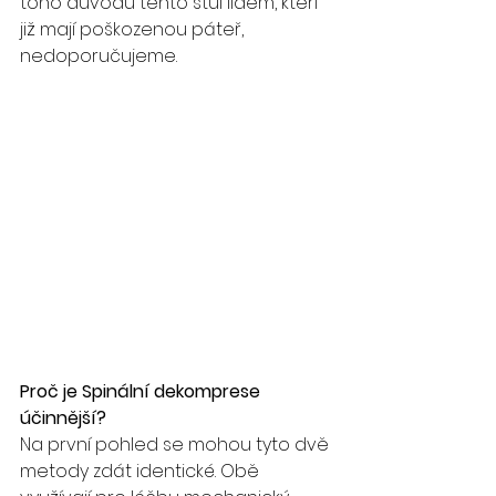
toho důvodu tento stůl lidem, kteří 
již mají poškozenou páteř, 
nedoporučujeme. 
Proč je Spinální dekomprese 
účinnější? 
Na první pohled se mohou tyto dvě 
metody zdát identické. Obě 