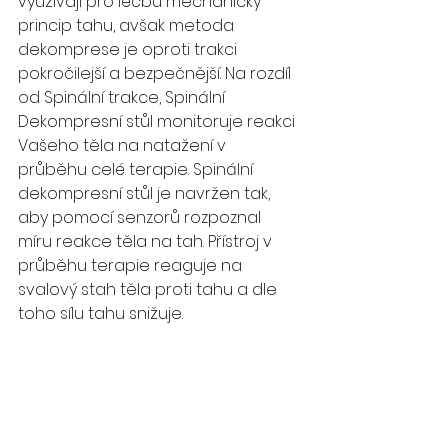
využívají pro léčbu mechanický 
princip tahu, avšak metoda 
dekomprese je oproti trakci 
pokročilejší a bezpečnější. Na rozdíl 
od Spinální trakce, Spinální 
Dekompresní stůl monitoruje reakci 
Vašeho těla na natažení v 
průběhu celé terapie. Spinální 
dekompresní stůl je navržen tak, 
aby pomocí senzorů rozpoznal 
míru reakce těla na tah. Přístroj v 
průběhu terapie reaguje na 
svalový stah těla proti tahu a dle 
toho sílu tahu snižuje.