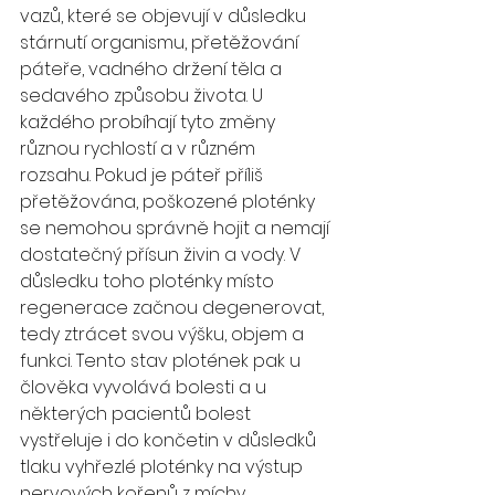
vazů, které se objevují v důsledku 
stárnutí organismu, přetěžování 
páteře, vadného držení těla a 
sedavého způsobu života. U 
každého probíhají tyto změny 
různou rychlostí a v různém 
rozsahu. Pokud je páteř příliš 
přetěžována, poškozené ploténky 
se nemohou správně hojit a nemají 
dostatečný přísun živin a vody. V 
důsledku toho ploténky místo 
regenerace začnou degenerovat, 
tedy ztrácet svou výšku, objem a 
funkci. Tento stav plotének pak u 
člověka vyvolává bolesti a u 
některých pacientů bolest 
vystřeluje i do končetin v důsledků 
tlaku vyhřezlé ploténky na výstup 
nervových kořenů z míchy. 