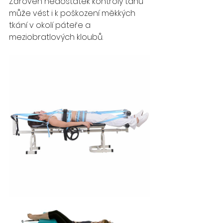
Zároveň nedostatek kontroly tahu 
může vést i k poškození měkkých 
tkání v okolí páteře a 
meziobratlových kloubů. 